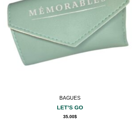
BAGUES
LET’S GO
35.00
$