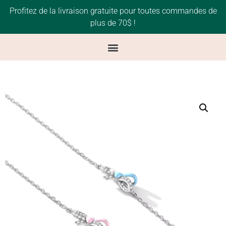
Profitez de la livraison gratuite pour toutes commandes de
plus de 70$ !